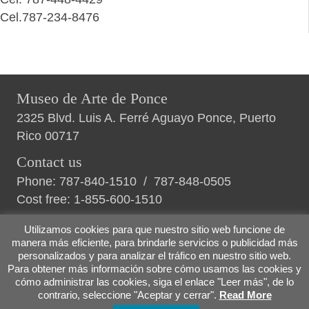
Cel.787-234-8476
Museo de Arte de Ponce
2325 Blvd. Luis A. Ferré Aguayo Ponce, Puerto
Rico 00717
Contact us
Phone:
787-840-1510
/
787-848-0505
Cost free:
1-855-600-1510
Utilizamos cookies para que nuestro sitio web funcione de
manera más eficiente, para brindarle servicios o publicidad más
personalizados y para analizar el tráfico en nuestro sitio web.
Privacy Policies
|
Terms and Conditions
|
About
Para obtener más información sobre cómo usamos las cookies y
us
cómo administrar las cookies, siga el enlace "Leer más", de lo
contrario, seleccione "Aceptar y cerrar".
Read More
© 2026 Museo de Arte de Ponce |
Developed by MIO Digital