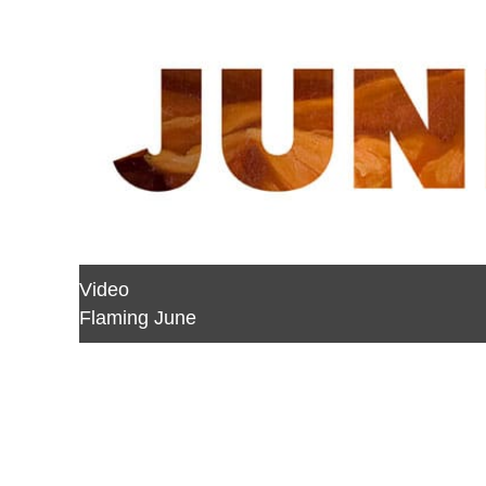
Video
Flaming June