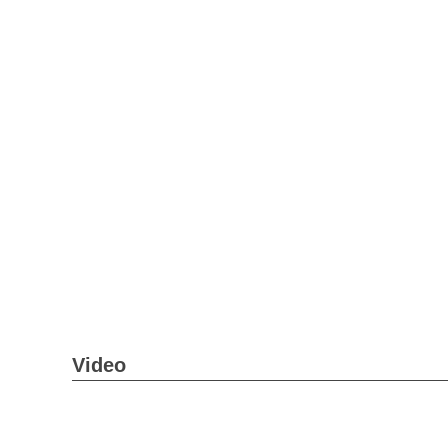
Video