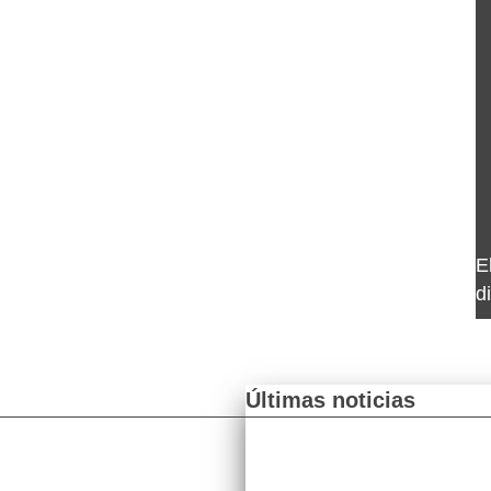
E
d
Últimas noticias