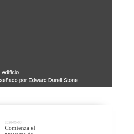
l edificio
iseñado por Edward Durell Stone
2026-05-08
Comienza el