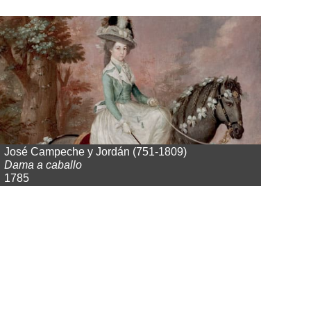
José Campeche y Jordán (751-1809)
Dama a caballo
1785