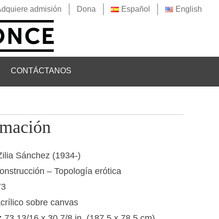
Adquiere admisión
Dona
Español
English
CONTÁCTANOS
rmación
Zilia Sánchez (1934-)
onstrucción – Topología erótica
73
crílico sobre canvas
:
73 13/16 x 30 7/8 in. (187.5 x 78.5 cm)