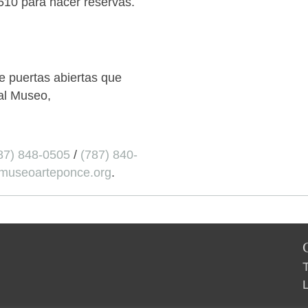
510 para hacer reservas.
e puertas abiertas que
 al Museo,
87) 848-0505
/
(787) 840-
museoarteponce.org
.