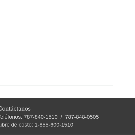
Contáctanos
Teléfonos:
787-840-1510
/
787-848-0505
Libre de costo:
1-855-600-1510