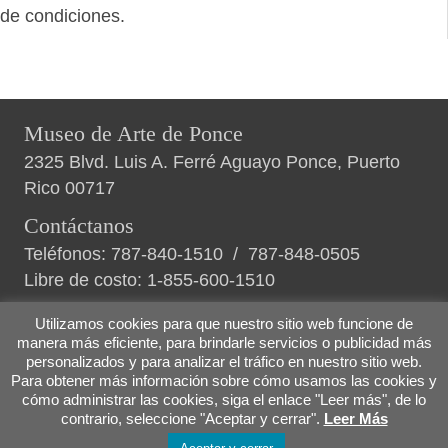
de condiciones.
Museo de Arte de Ponce
2325 Blvd. Luis A. Ferré Aguayo Ponce, Puerto
Rico 00717
Contáctanos
Teléfonos:
787-840-1510
/
787-848-0505
Libre de costo:
1-855-600-1510
Utilizamos cookies para que nuestro sitio web funcione de
manera más eficiente, para brindarle servicios o publicidad más
personalizados y para analizar el tráfico en nuestro sitio web.
Políticas de privacidad
|
Términos y condiciones
Para obtener más información sobre cómo usamos las cookies y
|
Nosotros
cómo administrar las cookies, siga el enlace "Leer más", de lo
contrario, seleccione "Aceptar y cerrar".
Leer Más
© 2026 Museo de Arte de Ponce |
Desarrollado por MIO