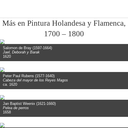
Más en Pintura Holandesa y Flamenca,
1700 – 1800
Salomon de Bray (1597-1664)
Jael, Deborah y Barak
1620
Peter Paul Rubens (1577-1640)
Cabeza del mayor de los Reyes Magos
ca. 1620
Jan Baptist Weenix (1621-1660)
Pelea de perros
1658