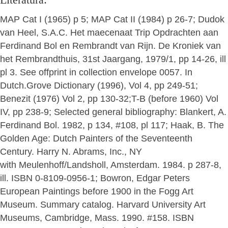
MAP Cat I (1965) p 5; MAP Cat II (1984) p 26-7; Dudok
van Heel, S.A.C. Het maecenaat Trip Opdrachten aan
Ferdinand Bol en Rembrandt van Rijn. De Kroniek van
het Rembrandthuis, 31st Jaargang, 1979/1, pp 14-26, ill
pl 3. See offprint in collection envelope 0057. In
Dutch.Grove Dictionary (1996), Vol 4, pp 249-51;
Benezit (1976) Vol 2, pp 130-32;T-B (before 1960) Vol
IV, pp 238-9; Selected general bibliography: Blankert, A.
Ferdinand Bol. 1982, p 134, #108, pl 117; Haak, B. The
Golden Age: Dutch Painters of the Seventeenth
Century. Harry N. Abrams, Inc., NY
with Meulenhoff/Landsholl, Amsterdam. 1984. p 287-8,
ill. ISBN 0-8109-0956-1; Bowron, Edgar Peters
European Paintings before 1900 in the Fogg Art
Museum. Summary catalog. Harvard University Art
Museums, Cambridge, Mass. 1990. #158. ISBN