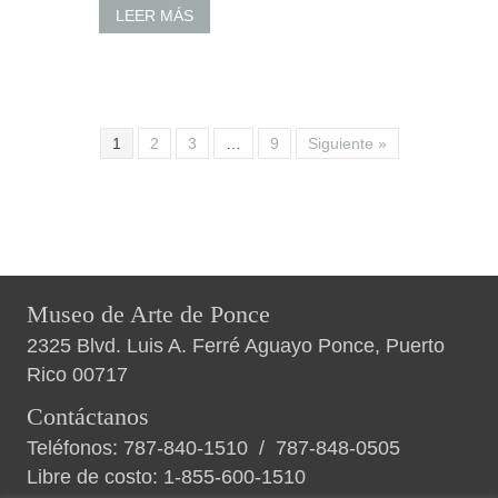
LEER MÁS
1
2
3
…
9
Siguiente »
Museo de Arte de Ponce
2325 Blvd. Luis A. Ferré Aguayo Ponce, Puerto
Rico 00717
Contáctanos
Teléfonos:
787-840-1510
/
787-848-0505
Libre de costo:
1-855-600-1510