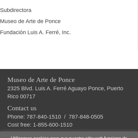
Subdirectora
Museo de Arte de Ponce
Fundación Luis A. Ferré, Inc.
Museo de Arte de Ponce
2325 Blvd. Luis A. Ferré Aguayo Ponce, Puerto
Rico 00717
Contact us
Phone:
787-840-1510
/
787-848-0505
Cost free:
1-855-600-1510