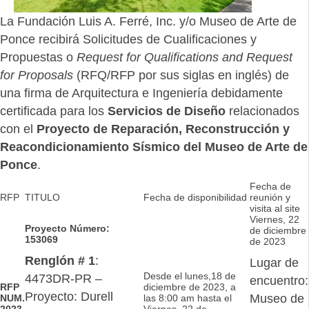
La Fundación Luis A. Ferré, Inc. y/o Museo de Arte de
Ponce recibirá Solicitudes de Cualificaciones y
Propuestas o
Request for Qualifications and Request
for Proposals
(RFQ/RFP por sus siglas en inglés) de
una firma de Arquitectura e Ingeniería debidamente
certificada para los
Servicios de Diseño
relacionados
con el
Proyecto de Reparación, Reconstrucción y
Reacondicionamiento Sísmico
del Museo de Arte de
Ponce
.
Fecha de
RFP
TITULO
Fecha de disponibilidad
reunión y
visita al site
Viernes, 22
Proyecto Número:
de diciembre
153069
de 2023
Renglón # 1
:
Lugar de
Desde el lunes,18 de
4473DR-PR –
encuentro:
RFP
diciembre de 2023, a
Proyecto: Durell
Museo de
NUM.
las 8:00 am hasta el
2023
Viernes, 22 de